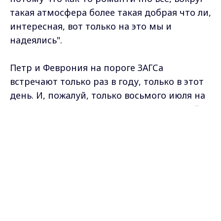
такая атмосфера более такая добрая что ли,
интересная, вот только на это мы и
надеялись".
Петр и Феврония на пороге ЗАГСа
встречают только раз в году, только в этот
день. И, пожалуй, только восьмого июля на
цветочных прилавках Мурома можно найти
такой богатый выбор ромашек…
Max - канал Россия "ГТРК
Владимир"
французских и не очень. Точно не
Главные новости города
Владимира и региона.
поскупились на эти скромные цветы
участники выставки "Краски лета" -
профессиональные флористы и любители.
Простенькие букеты и удивительные
композиции – почти в каждой есть
ромашка. И не одна. В эти дни ромашки