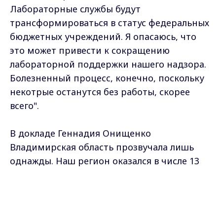
Лабораторные службы будут
трансформироваться в статус федеральных
бюджетных учреждений. Я опасаюсь, что
это может привести к сокращению
лабораторной поддержки нашего надзора.
Болезненный процесс, конечно, поскольку
некотрые останутся без работы, скорее
всего".
В докладе Геннадия Онищенко
Владимирская область прозвучала лишь
однажды. Наш регион оказался в числе 13
территорий России, в которых
Max - канал Россия "ГТРК
заболеваемость сывороточным гепатитом
Владимир"
Главные новости города
превышает среднюю по стране. В связи с
Владимира и региона.
этим региональному управлению