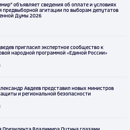
имир" объявляет сведения об оплате и условиях
 предвыборной агитации по выборам депутатов
енной Думы 2026
ведев пригласил экспертное сообщество к
овой народной программой «Единой России»
д
лександр Авдеев представил новых министров
защиты и региональной безопасности
д
я Президента Владимира Путина глазами