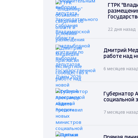
ГТРК "Влад
размещения
Государств
22 дня назад
Дмитрий Мед
работе над н
6 месяцев наза
Губернатор А
социальной 
7 месяцев наза
Прямая лини