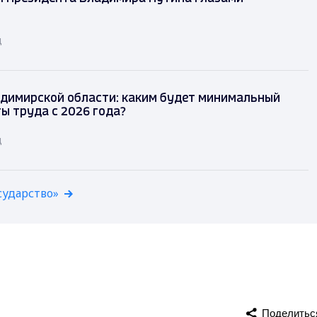
д
димирской области: каким будет минимальный
ы труда с 2026 года?
д
сударство»
Поделитьс