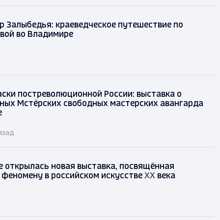
р Залыбедья: краеведческое путешествие по
вой во Владимире
аски постреволюционной России: выставка о
ных Мстёрских свободных мастерских авангарда
е
азад
 открылась новая выставка, посвящённая
феномену в российском искусстве XX века