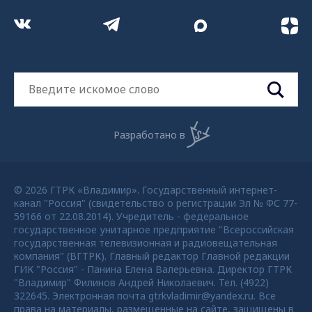
Разработано в
© 2026 ГТРК «Владимир». Государственный интернет-
канал "Россия" (свидетельство о регистрации Эл № ФС 77-
59166 от 22.08.2014). Учредитель - федеральное
государственное унитарное предприятие "Всероссийская
государственная телевизионная и радиовещательная
компания" (ВГТРК). Главный редактор Главной редакции
ГИК "Россия" - Панина Елена Валерьевна. Директор ГТРК
"Владимир" Филинов Андрей Николаевич. Тел. (4922)
322645. Электронная почта gtrkvladimir@yandex.ru. Все
права на материалы, размещенные на сайте, защищены в