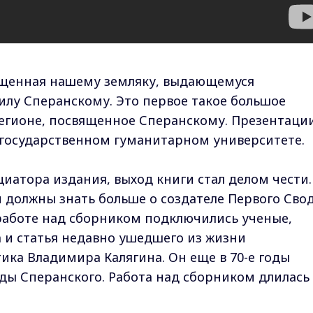
ященная нашему земляку, выдающемуся
лу Сперанскому. Это первое такое большое
егионе, посвященное Сперанскому. Презентаци
государственном гуманитарном университете.
иатора издания, выход книги стал делом чести.
и должны знать больше о создателе Первого Сво
работе над сборником подключились ученые,
а и статья недавно ушедшего из жизни
ика Владимира Калягина. Он еще в 70-е годы
уды Сперанского. Работа над сборником длилась