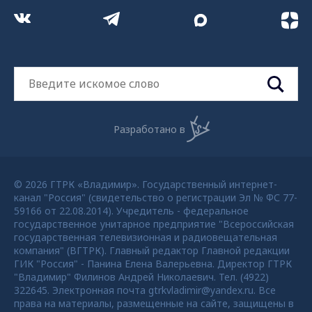
Разработано в
© 2026 ГТРК «Владимир». Государственный интернет-
канал "Россия" (свидетельство о регистрации Эл № ФС 77-
59166 от 22.08.2014). Учредитель - федеральное
государственное унитарное предприятие "Всероссийская
государственная телевизионная и радиовещательная
компания" (ВГТРК). Главный редактор Главной редакции
ГИК "Россия" - Панина Елена Валерьевна. Директор ГТРК
"Владимир" Филинов Андрей Николаевич. Тел. (4922)
322645. Электронная почта gtrkvladimir@yandex.ru. Все
права на материалы, размещенные на сайте, защищены в