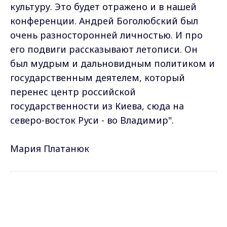
культуру. Это будет отражено и в нашей
конференции. Андрей Боголюбский был
очень разносторонней личностью. И про
его подвиги рассказывают летописи. Он
был мудрым и дальновидным политиком и
государственным деятелем, который
перенес центр российской
государственности из Киева, сюда на
северо-восток Руси - во Владимир".
Мария Платанюк
Самые свежие и главные новости в макс-канале
Max - канал Россия "ГТРК
ГТРК "Владимир"
. Подписывайтесь и будьте в
Владимир"
курсе всех событий!
Главные новости города
Владимира и региона.