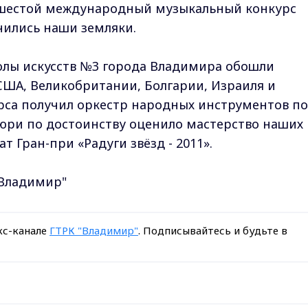
 шестой международный музыкальный конкурс
ичились наши земляки.
лы искусств №3 города Владимира обошли
 США, Великобритании, Болгарии, Израиля и
рса получил оркестр народных инструментов п
юри по достоинству оценило мастерство наших
т Гран-при «Радуги звёзд - 2011».
-Владимир"
кс-канале
ГТРК "Владимир"
. Подписывайтесь и будьте в