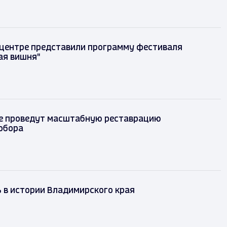
 центре представили программу фестиваля
ая вишня"
е проведут масштабную реставрацию
обора
ь в истории Владимирского края