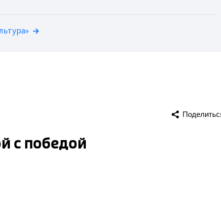
льтура»
Поделитьс
й с победой