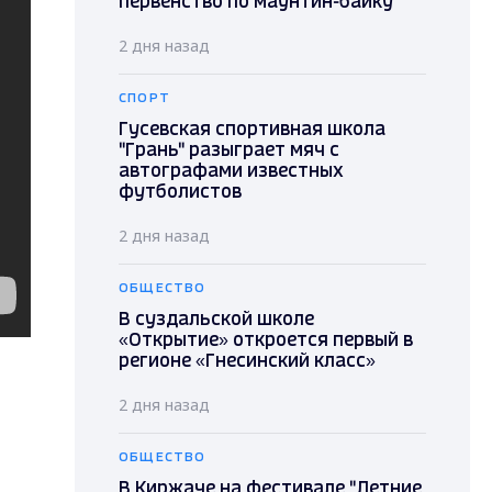
первенство по маунтин-байку
2 дня назад
СПОРТ
Гусевская спортивная школа
"Грань" разыграет мяч с
автографами известных
футболистов
2 дня назад
ОБЩЕСТВО
В суздальской школе
«Открытие» откроется первый в
регионе «Гнесинский класс»
2 дня назад
ОБЩЕСТВО
В Киржаче на фестивале "Летние