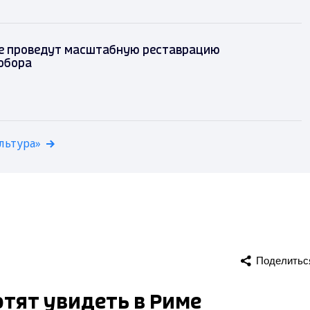
е проведут масштабную реставрацию
обора
льтура»
Поделитьс
отят увидеть в Риме