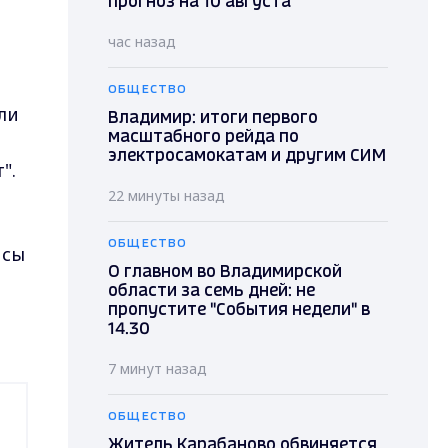
прогноз на 10 августа
час назад
ОБЩЕСТВО
ли
Владимир: итоги первого
масштабного рейда по
электросамокатам и другим СИМ
".
22 минуты назад
ОБЩЕСТВО
исы
О главном во Владимирской
области за семь дней: не
пропустите "События недели" в
14.30
7 минут назад
ОБЩЕСТВО
Житель Карабаново обвиняется