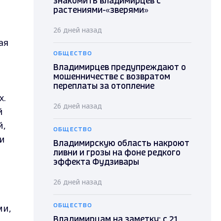
знакомить владимирцев с
растениями-«зверями»
26 дней назад
ая
ОБЩЕСТВО
Владимирцев предупреждают о
мошенничестве с возвратом
переплаты за отопление
х.
26 дней назад
й
й,
ОБЩЕСТВО
и
Владимирскую область накроют
ливни и грозы на фоне редкого
эффекта Фудзивары
26 дней назад
ми,
ОБЩЕСТВО
Владимирцам на заметку: с 21