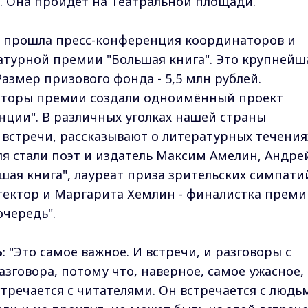
 Она пройдет на Театральной площади.
е прошла пресс-конференция координаторов и
атурной премии "Большая книга". Это крупнейш
Размер призового фонда - 5,5 млн рублей.
аторы премии создали одноимённый проект
нции". В различных уголках нашей страны
 встречи, рассказывают о литературных течения
я стали поэт и издатель Максим Амелин, Андре
шая книга", лауреат приза зрительских симпати
тектор и Маргарита Хемлин - финалистка преми
очередь".
Ь
: "Это самое важное. И встречи, и разговоры с
зговора, потому что, наверное, самое ужасное,
стречается с читателями. Он встречается с людь