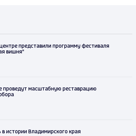
 центре представили программу фестиваля
ая вишня"
е проведут масштабную реставрацию
обора
ь в истории Владимирского края