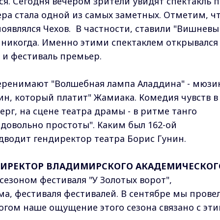
ся. Сегодня вечером зрители увидят спектакль 
ьера стала одной из самых заметных. Отметим, ч
оявлялся Чехов. В частности, ставили "Вишневы
е никогда. Именно этими спектаклем открывался
т и фестиваль премьер.
перенимают "Волшебная лампа Аладдина" - мюзи
ин, который платит" Жамиака. Комедия чувств в
верг, на сцене театра драмы - в ритме танго
 довольно простоты". Каким был 162-ой
подводит гендиректор театра Борис Гунин.
 ДИРЕКТОР ВЛАДИМИРСКОГО АКАДЕМИЧЕСКОГ
сезоном фестиваля "У Золотых ворот",
а, фестиваля фестивалей. В сентябре мы прове
ногом наше ощущение этого сезона связано с эт