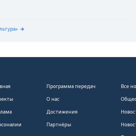
льтура»
вная
Программа передач
Все н
оекты
О нас
Общес
клама
Достижения
Новос
рсоналии
Партнёры
Новос