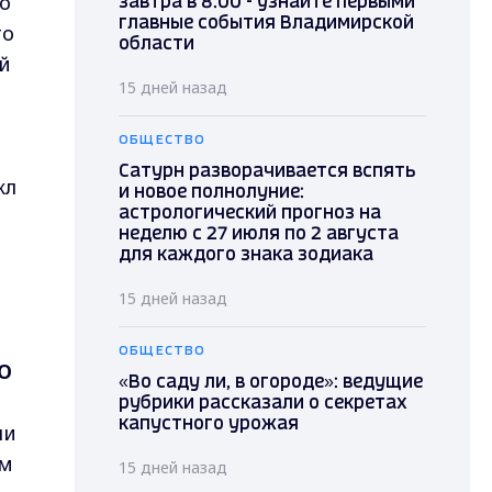
по
завтра в 8.00 - узнайте первыми
главные события Владимирской
то
области
й
15 дней назад
ОБЩЕСТВО
Сатурн разворачивается вспять
кл
и новое полнолуние:
астрологический прогноз на
неделю с 27 июля по 2 августа
для каждого знака зодиака
15 дней назад
ОБЩЕСТВО
О
«Во саду ли, в огороде»: ведущие
рубрики рассказали о секретах
капустного урожая
ли
им
15 дней назад