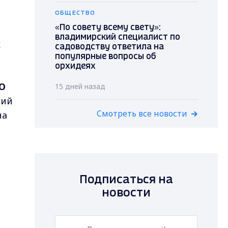
ОБЩЕСТВО
«По совету всему свету»:
владимирский специалист по
х
садоводству ответила на
популярные вопросы об
орхидеях
О
15 дней назад
рий
Смотреть все новости
на
Подписаться на
новости